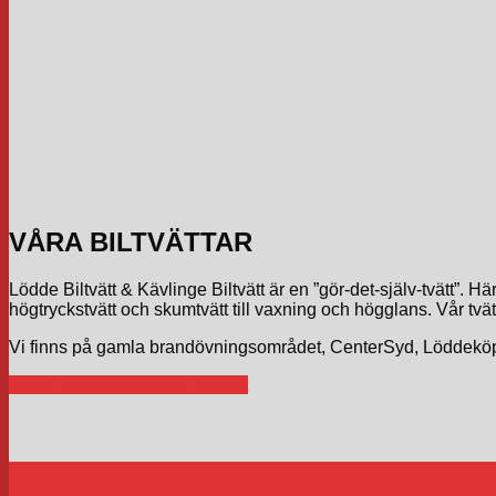
VÅRA BILTVÄTTAR
Lödde Biltvätt & Kävlinge Biltvätt är en ”gör-det-själv-tvätt”. H
högtryckstvätt och skumtvätt till vaxning och högglans. Vår tv
Vi finns på gamla brandövningsområdet, CenterSyd, Löddeköpi
Lödde Biltvätt
Kävlinge Biltvätt