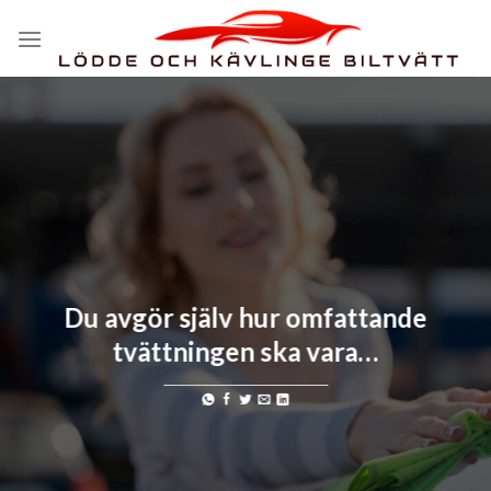
Skip
to
content
Du avgör själv hur omfattande
tvättningen ska vara…