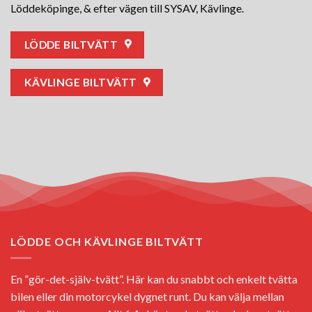
Löddeköpinge, & efter vägen till SYSAV, Kävlinge.
LÖDDE BILTVÄTT
KÄVLINGE BILTVÄTT
LÖDDE OCH KÄVLINGE BILTVÄTT
En ”gör-det-själv-tvätt”. Här kan du snabbt och enkelt tvätta
bilen eller din motorcykel dygnet runt. Du kan välja mellan